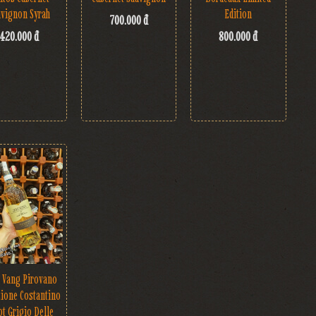
uvignon Syrah
Edition
700.000 đ
420.000 đ
800.000 đ
 Vang Pirovano
zione Costantino
ot Grigio Delle