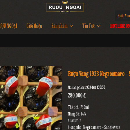
Rượu Van
ƯỢU NGOẠI
Giới thiệu
Sản phẩm
Tin Tức
HOTLINE 097
Rượu Vang 1933 Negroamaro - 
Mã sản phẩm:
1933 đen 430150
280.000 đ
Thể tích: 750ml
Nồng độ: 14%
Xuất xứ: Ý
Giống nho: Negroamaro - Sangiovese