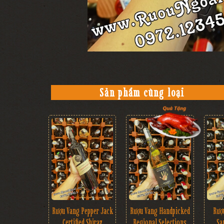
Sản phẩm cùng loại
Rượu Vang Pepper Jack
Rượu Vang Handpicked
Rượ
Certified Shiraz
Regional Selections
Sa