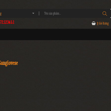
g
2.12345.1
0
Giỏ hàng
Sangiovese