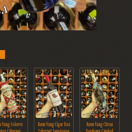
Rượu Vang Cigar Box
u Vang Colores
Rượu Vang Citran
Cabernet Sauvignon
ntos Cabernet
Bordeaux Limited