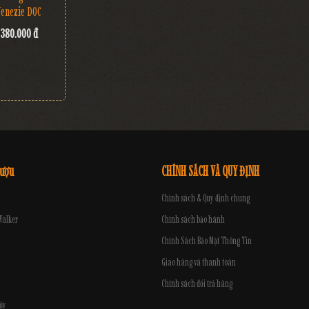
Venezie DOC
380.000 đ
rượu
CHÍNH SÁCH VÀ QUY ĐỊNH
Chính sách & Quy định chung
Walker
Chính sách bảo hành
Chính Sách Bảo Mật Thông Tin
Giao hàng và thanh toán
Chính sách đổi trả hàng
ủy