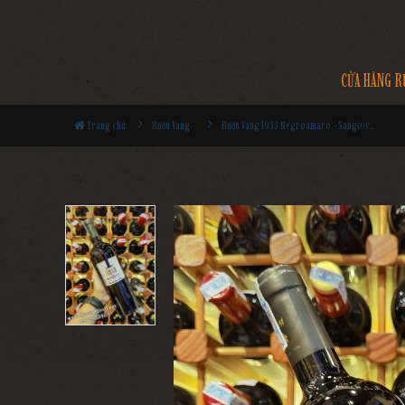
CỬA HÀNG R
Trang chủ
Rượu Vang
Rượu Vang 1933 Negroamaro - Sangiovese