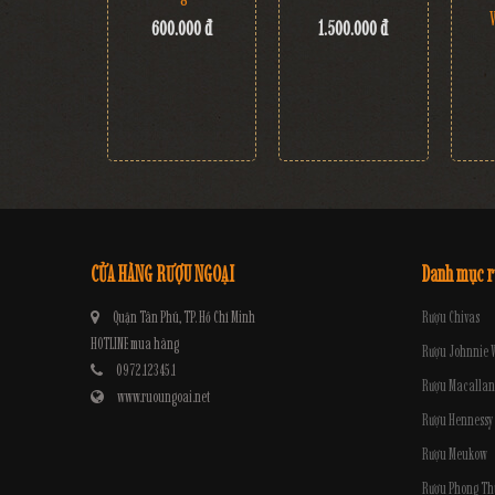
600.000 đ
1.500.000 đ
CỬA HÀNG RƯỢU NGOẠI
Danh mục 
Quận Tân Phú, TP. Hồ Chí Minh
Rượu Chivas
HOTLINE mua hàng
Rượu Johnnie 
0972.12345.1
Rượu Macallan
www.ruoungoai.net
Rượu Hennessy
Rượu Meukow
Rượu Phong Th