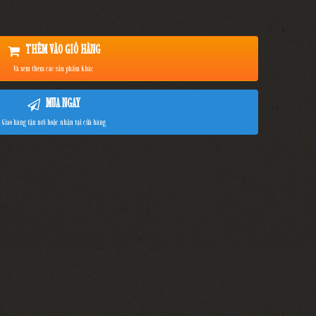
THÊM VÀO GIỎ HÀNG
Và xem thêm các sản phẩm khác
MUA NGAY
Giao hàng tận nơi hoặc nhận tại cửa hàng