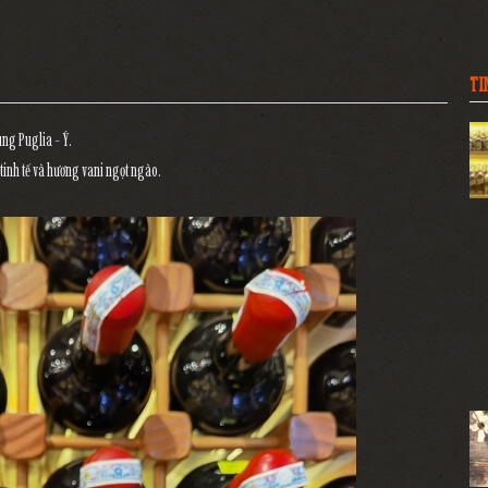
TI
ng Puglia - Ý.
ỏ tinh tế và hương vani ngọt ngào.