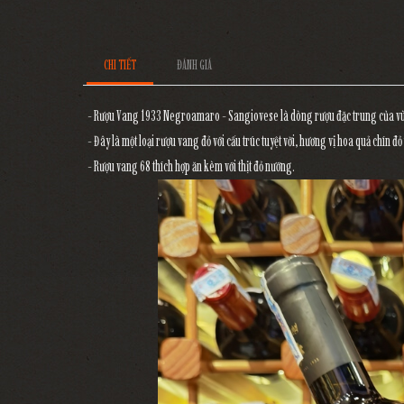
CHI TIẾT
ĐÁNH GIÁ
- Rượu Vang 1933 Negroamaro - Sangiovese là dòng rượu đặc trung của vù
- Đây là một loại rượu vang đỏ với cấu trúc tuyệt vời, hương vị hoa quả chín đ
- Rượu vang 68 thích hợp ăn kèm với thịt đỏ nướng.