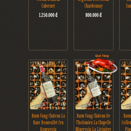
Cabernet
Chardonnay
Sa
1.250.000 đ
800.000 đ
Rượu Vang Château La
Rượu
Rượu Vang Château De
Raze Beauvallet Cru
Colle
Tholomies La Chapelle
Bourgeois
Pin
Minervois La Livinière