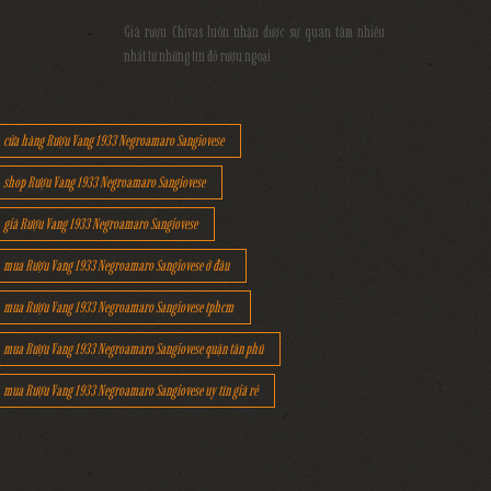
Giá rượu Chivas luôn nhận được sự quan tâm nhiều
nhất từ những tín đồ rượu ngoại
cửa hàng Rượu Vang 1933 Negroamaro Sangiovese
shop Rượu Vang 1933 Negroamaro Sangiovese
giá Rượu Vang 1933 Negroamaro Sangiovese
mua Rượu Vang 1933 Negroamaro Sangiovese ở đâu
mua Rượu Vang 1933 Negroamaro Sangiovese tphcm
mua Rượu Vang 1933 Negroamaro Sangiovese quận tân phú
mua Rượu Vang 1933 Negroamaro Sangiovese uy tín giá rẻ